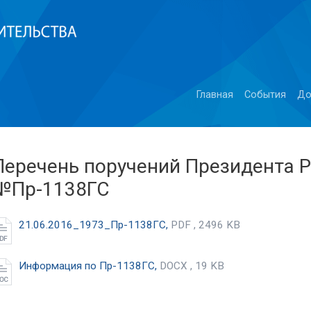
Главная
События
До
Перечень поручений Президента Р
№Пр-1138ГС
21.06.2016_1973_Пр-1138ГС,
PDF , 2496 KB
Информация по Пр-1138ГС,
DOCX , 19 KB